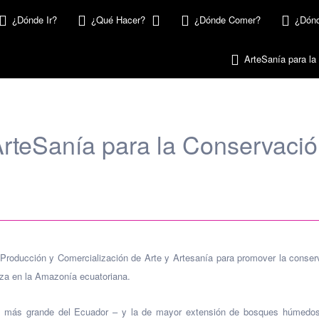
¿Dónde Ir?
¿Qué Hacer?
¿Dónde Comer?
¿Dónd
ArteSanía para la
rteSanía para la Conservaci
Producción y Comercialización de Arte y Artesanía para promover la conserv
aza en la Amazonía ecuatoriana.
cia más grande del Ecuador – y la de mayor extensión de bosques húmedo