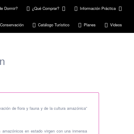
e Dormir?
¿Qué Comprar?
Información Práctica
 Conservación
Catálogo Turístico
Planes
Videos
ón
ación de flora y fauna y de la cultura amazónica”
s amazónicos en estado virgen con una inmensa