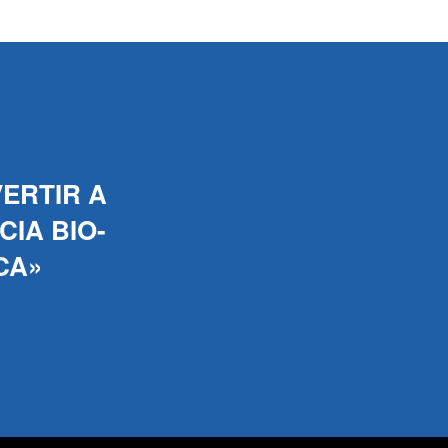
ERTIR A
IA BIO-
CA»