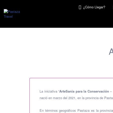
Buscar
¿Cómo Llegar?
por:
A
La iniciativa “
ArteSanía para la Conservación
– 
nació en marzo del 2021, en la provincia de Past
En términos geográficos Pastaza es la provin