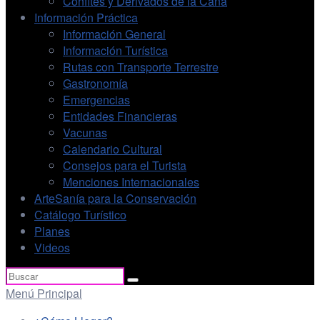
Confites y Derivados de la Caña
Información Práctica
Información General
Información Turística
Rutas con Transporte Terrestre
Gastronomía
Emergencias
Entidades Financieras
Vacunas
Calendario Cultural
Consejos para el Turista
Menciones Internacionales
ArteSanía para la Conservación
Catálogo Turístico
Planes
Videos
Buscar
por:
Menú Principal