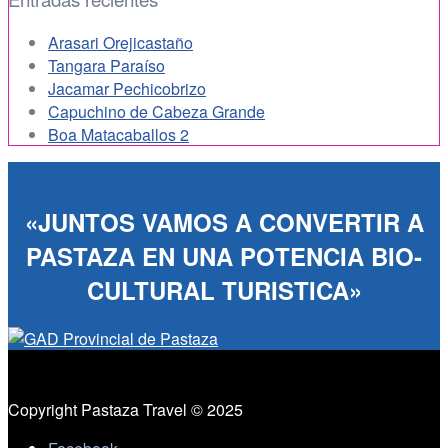
Arasari Orejicastaño
Tangara Paraíso
Jacamar Pechicobrizo
Capuchino de Cabeza Grande
Boa Matacaballos 2
«JUNTOS VAMOS A CONVERTIR A
PASTAZA EN UNA POTENCIA BIO-
CULTURAL TURISTICA»
Copyright Pastaza Travel © 2025