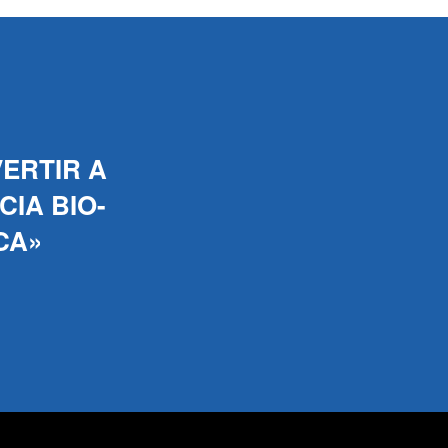
ERTIR A
IA BIO-
CA»