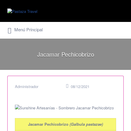
Buscar
por:
Menú Principal
Jacamar Pechicobrizo
Administrador
08/12/2021
Jacamar Pechicobrizo
(
Galbula pastazae
)