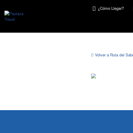
Buscar
¿Cómo Llegar?
por:
Volver a Ruta del Sab
Ruta
de
los
Sabores