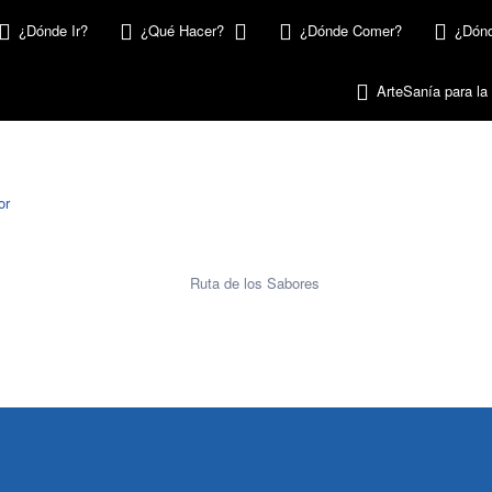
¿Dónde Ir?
¿Qué Hacer?
¿Dónde Comer?
¿Dónd
ArteSanía para la
or