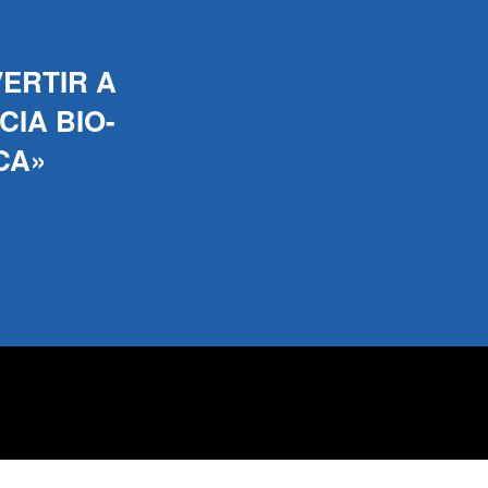
ERTIR A
IA BIO-
CA»