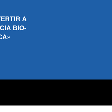
ERTIR A
IA BIO-
CA»