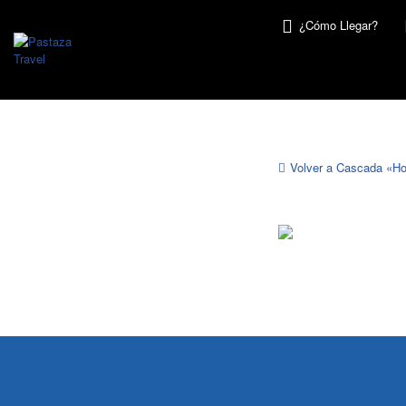
Buscar
¿Cómo Llegar?
por:
Volver a Cascada «Ho
Cascada
Hola
Vida
–