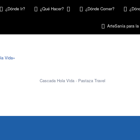
¿Dónde Ir?
¿Qué Hacer?
¿Dónde Comer?
¿Dónd
ArteSanía para la
la Vida»