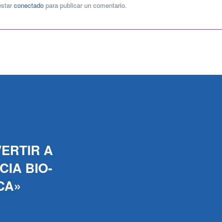
estar
conectado
para publicar un comentario.
ERTIR A
IA BIO-
CA»