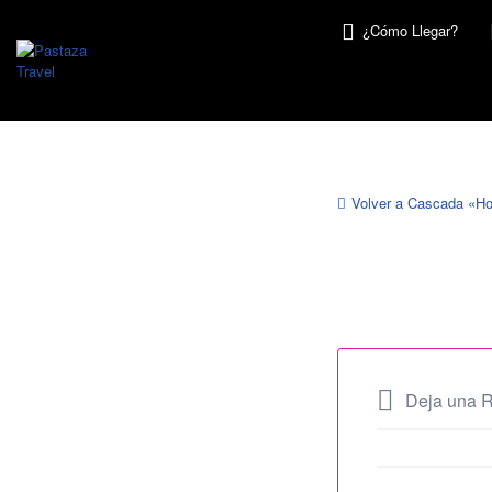
Buscar
¿Cómo Llegar?
por:
Volver a Cascada «Ho
Cascada
Hola
Vida
Deja una 