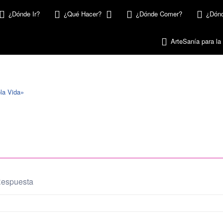
¿Dónde Ir?
¿Qué Hacer?
¿Dónde Comer?
¿Dónd
ArteSanía para la
la Vida»
Respuesta