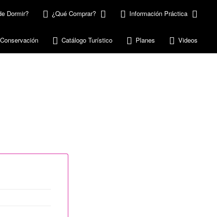
e Dormir?
¿Qué Comprar?
Información Práctica
 Conservación
Catálogo Turístico
Planes
Videos