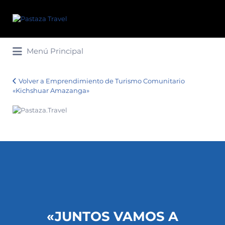
Buscar
por:
Menú Principal
Volver a Emprendimiento de Turismo Comunitario
«Kichshuar Amazanga»
«JUNTOS VAMOS A